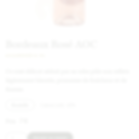
Bordeaux Rosé AOC
2022
ROSÉ
75 CL
Ce rosé délicat séduit par sa robe pâle aux reflets
légèrement bleutés, promesse de fraîcheur et de
finesse.
Bouteille
Caisse (x6) -10%
7
€
Ajouter au panier