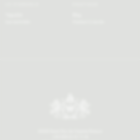
LE VIGNOBLE
PRATIQUE
Vignoble
Blog
Les Activités
Contact & Accès
33350 Saint Pey de Castets France
+33 (0)6 52 41 71 45