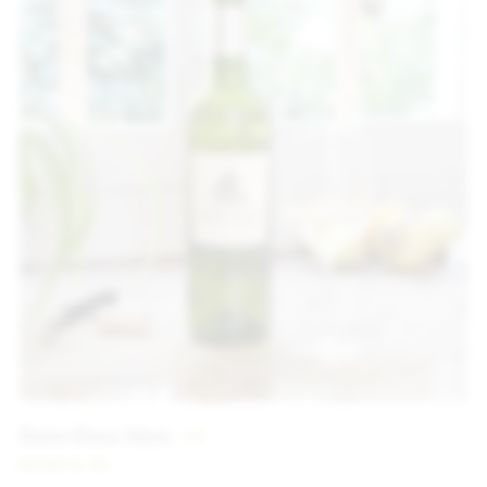
Entre Deux Mers
7
€
2022
75 CL