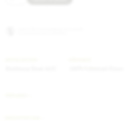
L'abus d'alcool est dangereux pour la santé.
À consommer avec modération.
APPELATION
CÉPAGES
Bordeaux Rosé AOC
100% Cabernet Franc
CÉPAGES
DÉGUSTATION