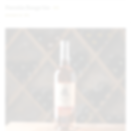
Perrotin Rouge bio
9
€
2022
75 CL