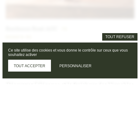
Bordeaux Rosé AOC
7
€
TOUT REFUSER
2022
75 CL
Ce site utilise des cookies et vous donne le contrôle sur ceux que vous
souhaitez activer
TOUT ACCEPTER
PERSONNALISER
Nos vins blancs
Découvrez l’élégance et la fraîcheur des Vignobles
de Perrotin. Notre Entre-Deux-Mers séduit par
leurs notes vives d’agrumes et de fleurs blanches,
une bouche légère et rafraîchissante qui en fait
l’allié idéal de vos apéritifs, fruits de mer et
moments de partage. Laissez-vous tenter… votre
prochaine bouteille vous attend.