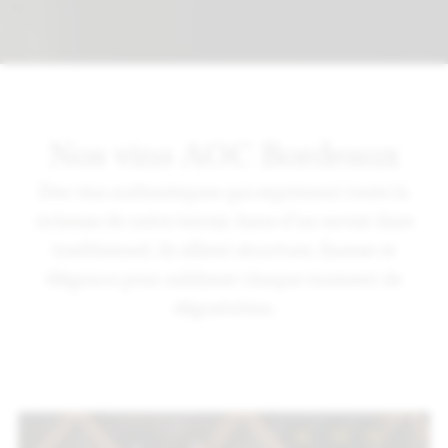
Nos vins AOC Bordeaux
Des vins authentiques qui expriment toute la
richesse de notre terroir. Issus d’un savoir-faire
traditionnel, ils allient structure, finesse et
élégance pour sublimer chaque moment de
dégustation.