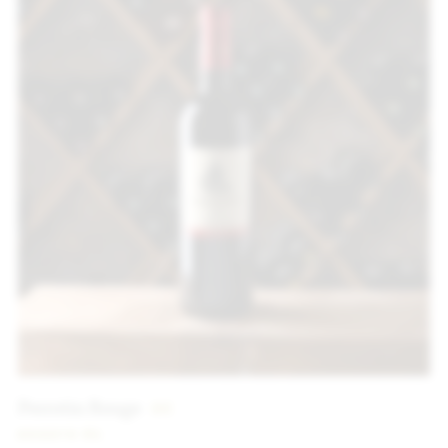
Perrotin Rouge
8
€
2022
75 CL