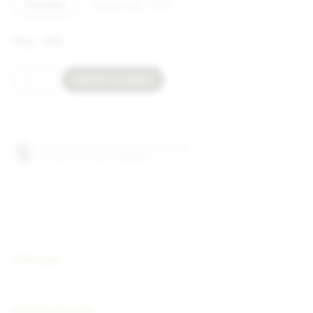
Bouteille
Caisse (x6) -10%
5
€
Ajouter au panier
L'abus d'alcool est dangereux pour la santé.
À consommer avec modération.
CÉPAGES
DÉGUSTATION