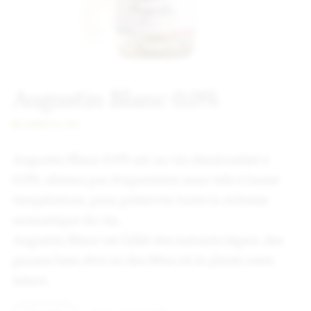
Augustin Blanc 0,0%
BLANC
75 CL
Augustin Blanc 0.0% est un vin désalcoolisé à
0.0%, obtenu par évaporation sous vide à basse
température, pour préserver toute la richesse
aromatique du vin.
Augustin Blanc est l’allié des instants légers, des
pauses bien-être ou des fêtes où le plaisir reste
intact.