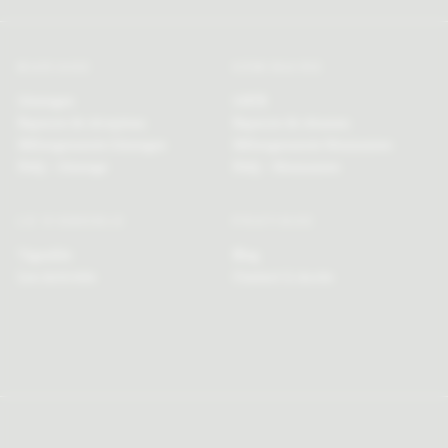
MARIAGE
SÉMINAIRE
Mariages
MICE
Espaces de réception
Espaces de réunion
Hébergements Mariages
Hébergements Séminaires
FAQ – Mariage
FAQ – Séminaires
LE VIGNOBLE
PRATIQUE
Vignoble
Blog
Les Activités
Contact & Accès