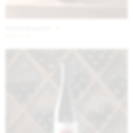
Perrotin Rouge bio
9
€
2022
75 CL