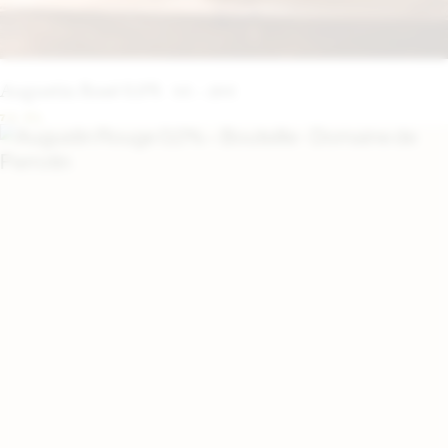
Augustin Rosé 0,0%
5
€
–
29
€
75 CL