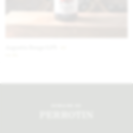
Augustin Rouge 0,0%
5
€
75 CL
DOMAINE DE