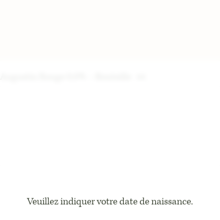
Augustin Rouge 0,0% – Bouteille
5
€
Découvrez nos autres vins
Veuillez indiquer votre date de naissance.