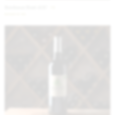
Bordeaux Rosé AOC
7
€
2022
75 CL