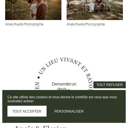
Anaïs Rueda Photographie
Anaïs Rueda Photographie
Demander un
TOUT REFUSER
devis→
Ce site utilise des cookies et vous donne le contrôle sur ceux que vous
souhaitez activer
TOUT ACCEPTER
PERSONNALISER
PARC & GALERIE CÉDRUS