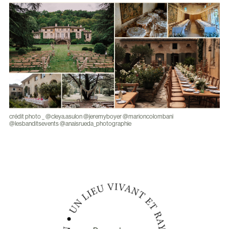
crédit photo _ @cleya.asulon @jeremyboyer @marioncolombani
@lesbanditsevents @anaisrueda_photographie