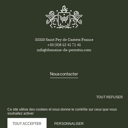
33350 Saint Pey de Castets France
+33 (0)6 52 41 71 45
info@domaine-de-perrotin.com
Nous contacter
TOUT REFUSER
Ce site utilise des cookies et vous donne le contrôle sur ceux que vous
L'abus d'alcool est dangereux pour la santé. À consommer avec
souhaitez activer
modération.
© Domaine de Perrotin 2026
TOUT ACCEPTER
PERSONNALISER
Gestion des cookies