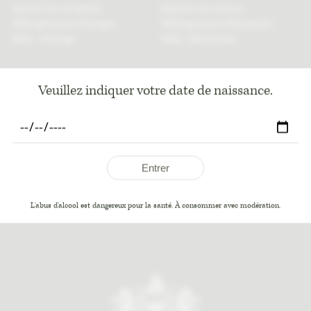
Espaces de réception
Espaces de réunion
Hébergements Mariages
Hébergements Séminaires
FAQ – Mariage
FAQ – Séminaires
LE VIGNOBLE
PRATIQUE
Veuillez indiquer votre date de naissance.
Vignoble
Blog
Les Activités
Contact & Accès
Entrer
L'abus d'alcool est dangereux pour la santé. À consommer avec modération.