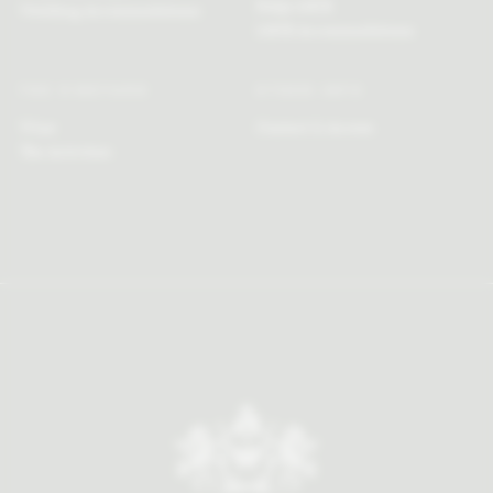
FAQs MICE
Wedding Accommodations
MICE Accommodations
THE VINEYARD
OTHER INFO
Wine
Contact & Access
The Activities