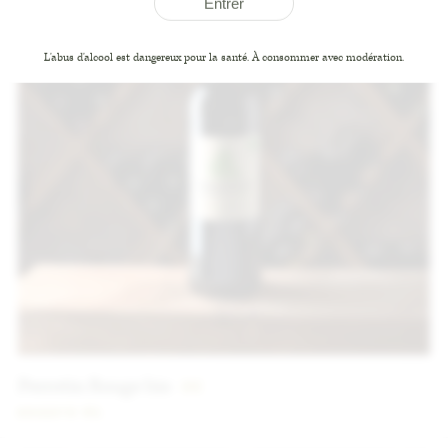
Entrer
L'abus d'alcool est dangereux pour la santé. À consommer avec modération.
Perrotin Rouge bio
9
€
2022
75 CL