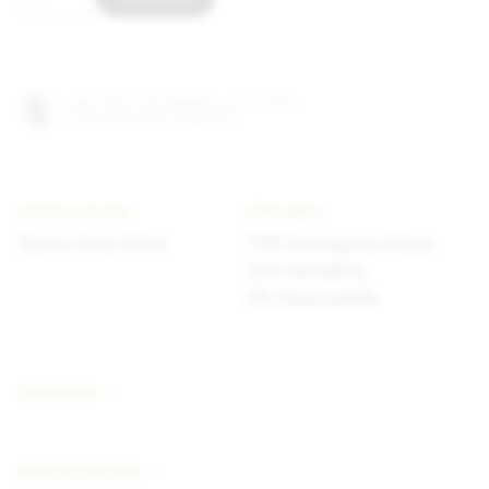
L'abus d'alcool est dangereux pour la santé.
À consommer avec modération.
APPELATION
CÉPAGES
Entre deux Mers
70% Sauvignon blanc
25% Sémillon
5% Muscadelle
CÉPAGES
DÉGUSTATION